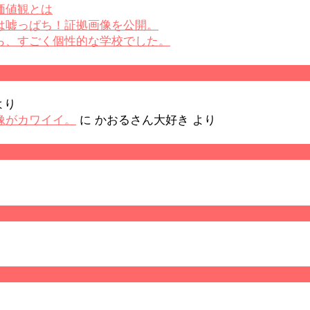
価値観とは
は嘘っぱち！証拠画像を公開。
ら、すごく個性的な学校でした。
より
像がカワイイ。
に
かおるさん大好き
より