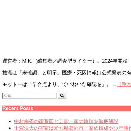
運営者：M.K.（編集者／調査型ライター）。2024年
推測は「未確認」と明示。医療・死因情報は公式発表の
モットーは「早合点より、ていねいな確認を」。→
［運
Recent Posts
中村梅雀の家系図と芸能一家の軌跡を徹底解説
千賀滉大の実家は愛知県蒲郡市！家族構成や少年時