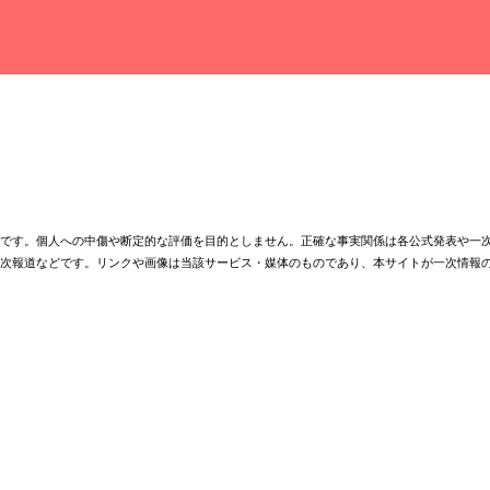
理です。個人への中傷や断定的な評価を目的としません。正確な事実関係は各公式発表や一
二次報道などです。リンクや画像は当該サービス・媒体のものであり、本サイトが一次情報