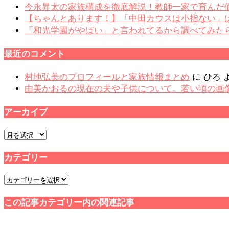
今永昇太の家族構成を徹底解説！教師一家で育んだ
【ちゃんとあります！】「中田カウスは小指ない」
「和光学園がやばい」と言われてるから調べてみた
最近のコメント
村地弘美のプロフィールと家族情報まとめ
に
ひろ
由美かおるの現在の夫や子供について。若い頃の画
アーカイブ
ア
ー
カテゴリー
カ
イ
カ
ブ
テ
この記事カテゴリー内の関連記事
ゴ
リ
ー