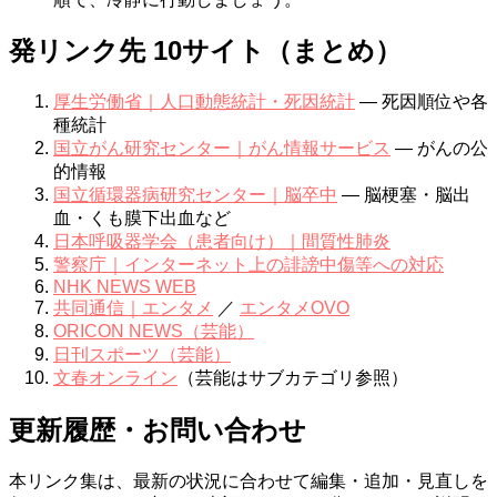
発リンク先 10サイト（まとめ）
厚生労働省｜人口動態統計・死因統計
— 死因順位や各
種統計
国立がん研究センター｜がん情報サービス
— がんの公
的情報
国立循環器病研究センター｜脳卒中
— 脳梗塞・脳出
血・くも膜下出血など
日本呼吸器学会（患者向け）｜間質性肺炎
警察庁｜インターネット上の誹謗中傷等への対応
NHK NEWS WEB
共同通信｜エンタメ
／
エンタメOVO
ORICON NEWS（芸能）
日刊スポーツ（芸能）
文春オンライン
（芸能はサブカテゴリ参照）
更新履歴・お問い合わせ
本リンク集は、最新の状況に合わせて編集・追加・見直しを