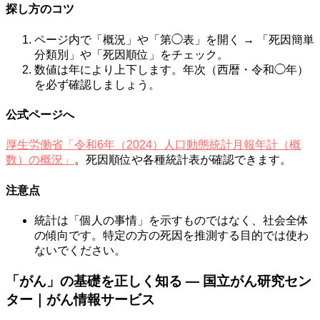
探し方のコツ
ページ内で「概況」や「第◯表」を開く → 「死因簡単
分類別」や「死因順位」をチェック。
数値は年により上下します。年次（西暦・令和◯年）
を必ず確認しましょう。
公式ページへ
厚生労働省「令和6年（2024）人口動態統計月報年計（概
数）の概況」
。死因順位や各種統計表が確認できます。
注意点
統計は「個人の事情」を示すものではなく、社会全体
の傾向です。特定の方の死因を推測する目的では使わ
ないでください。
「がん」の基礎を正しく知る — 国立がん研究セン
ター｜がん情報サービス