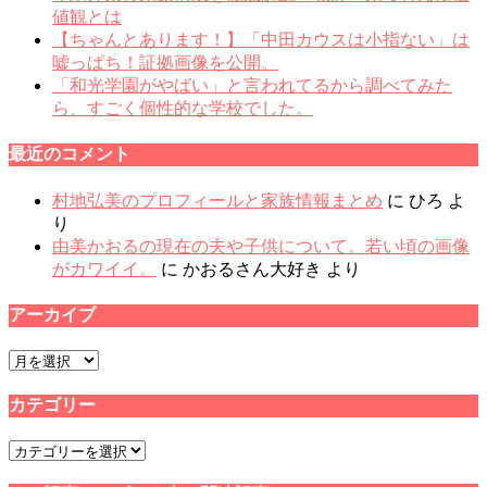
値観とは
【ちゃんとあります！】「中田カウスは小指ない」は
嘘っぱち！証拠画像を公開。
「和光学園がやばい」と言われてるから調べてみた
ら、すごく個性的な学校でした。
最近のコメント
村地弘美のプロフィールと家族情報まとめ
に
ひろ
よ
り
由美かおるの現在の夫や子供について。若い頃の画像
がカワイイ。
に
かおるさん大好き
より
アーカイブ
ア
ー
カテゴリー
カ
イ
カ
ブ
テ