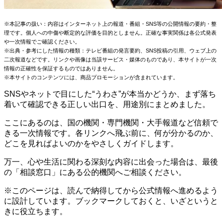
※本記事の扱い：内容はインターネット上の報道・番組・SNS等の公開情報の要約・整
理です。個人への中傷や断定的な評価を目的としません。正確な事実関係は各公式発表
や一次情報でご確認ください。
※出典・参考にした情報の種類：テレビ番組の発言要約、SNS投稿の引用、ウェブ上の
二次報道などです。リンクや画像は当該サービス・媒体のものであり、本サイトが一次
情報の正確性を保証するものではありません。
※本サイトのコンテンツには、商品プロモーションが含まれています。
SNSやネットで目にした“うわさ”が本当かどうか、まず落ち
着いて確認できる正しい出口を、用途別にまとめました。
ここにあるのは、国の機関・専門機関・大手報道など信頼で
きる一次情報です。各リンクへ飛ぶ前に、何が分かるのか、
どこを見ればよいのかをやさしくガイドします。
万一、心や生活に関わる深刻な内容に出会った場合は、最後
の「相談窓口」にある公的機関へご相談ください。
※このページは、読んで納得してから公式情報へ進めるよう
に設計しています。ブックマークしておくと、いざというと
きに役立ちます。