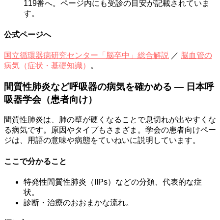
119番へ。ページ内にも受診の目安が記載されていま
す。
公式ページへ
国立循環器病研究センター「脳卒中」総合解説
／
脳血管の
病気（症状・基礎知識）
。
間質性肺炎など呼吸器の病気を確かめる — 日本呼
吸器学会（患者向け）
間質性肺炎は、肺の壁が硬くなることで息切れが出やすくな
る病気です。原因やタイプもさまざま。学会の患者向けペー
ジは、用語の意味や病態をていねいに説明しています。
ここで分かること
特発性間質性肺炎（IIPs）などの分類、代表的な症
状。
診断・治療のおおまかな流れ。