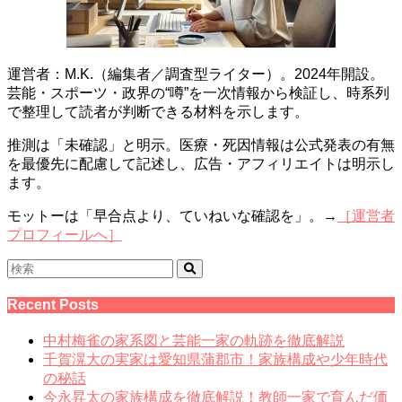
運営者：M.K.（編集者／調査型ライター）。2024年開設。
芸能・スポーツ・政界の“噂”を一次情報から検証し、時系列
で整理して読者が判断できる材料を示します。
推測は「未確認」と明示。医療・死因情報は公式発表の有無
を最優先に配慮して記述し、広告・アフィリエイトは明示し
ます。
モットーは「早合点より、ていねいな確認を」。→
［運営者
プロフィールへ］
Recent Posts
中村梅雀の家系図と芸能一家の軌跡を徹底解説
千賀滉大の実家は愛知県蒲郡市！家族構成や少年時代
の秘話
今永昇太の家族構成を徹底解説！教師一家で育んだ価