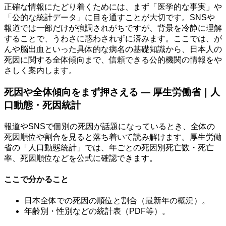
正確な情報にたどり着くためには、まず「医学的な事実」や
「公的な統計データ」に目を通すことが大切です。SNSや
報道では一部だけが強調されがちですが、背景を冷静に理解
することで、うわさに惑わされずに済みます。ここでは、が
んや脳出血といった具体的な病名の基礎知識から、日本人の
死因に関する全体傾向まで、信頼できる公的機関の情報をや
さしく案内します。
死因や全体傾向をまず押さえる — 厚生労働省｜人
口動態・死因統計
報道やSNSで個別の死因が話題になっているとき、全体の
死因順位や割合を見ると落ち着いて読み解けます。厚生労働
省の「人口動態統計」では、年ごとの死因別死亡数・死亡
率、死因順位などを公式に確認できます。
ここで分かること
日本全体での死因の順位と割合（最新年の概況）。
年齢別・性別などの統計表（PDF等）。