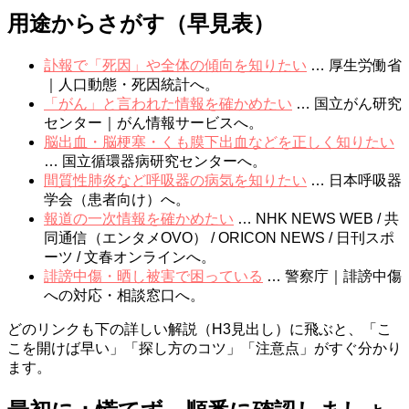
用途からさがす（早見表）
訃報で「死因」や全体の傾向を知りたい
… 厚生労働省
｜人口動態・死因統計へ。
「がん」と言われた情報を確かめたい
… 国立がん研究
センター｜がん情報サービスへ。
脳出血・脳梗塞・くも膜下出血などを正しく知りたい
… 国立循環器病研究センターへ。
間質性肺炎など呼吸器の病気を知りたい
… 日本呼吸器
学会（患者向け）へ。
報道の一次情報を確かめたい
… NHK NEWS WEB / 共
同通信（エンタメOVO） / ORICON NEWS / 日刊スポ
ーツ / 文春オンラインへ。
誹謗中傷・晒し被害で困っている
… 警察庁｜誹謗中傷
への対応・相談窓口へ。
どのリンクも下の詳しい解説（H3見出し）に飛ぶと、「こ
こを開けば早い」「探し方のコツ」「注意点」がすぐ分かり
ます。