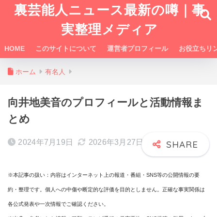
裏芸能人ニュース最新の噂｜事
実整理メディア
HOME
このサイトについて
運営者プロフィール
お役立ちリ
ホーム
有名人
向井地美音のプロフィールと活動情報ま
とめ
2024年7月19日
2026年3月27日
※本記事の扱い：内容はインターネット上の報道・番組・SNS等の公開情報の要
約・整理です。個人への中傷や断定的な評価を目的としません。正確な事実関係は
各公式発表や一次情報でご確認ください。