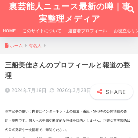
裏芸能人ニュース最新の噂｜事
実整理メディア
HOME
このサイトについて
運営者プロフィール
お役立ちリ
ホーム
有名人
三船美佳さんのプロフィールと報道の整
理
2024年7月19日
2026年3月28日
※本記事の扱い：内容はインターネット上の報道・番組・SNS等の公開情報の要
約・整理です。個人への中傷や断定的な評価を目的としません。正確な事実関係は
各公式発表や一次情報でご確認ください。