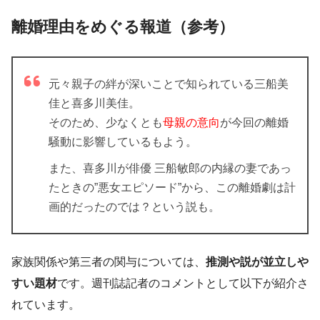
離婚理由をめぐる報道（参考）
元々親子の絆が深いことで知られている三船美
佳と喜多川美佳。
そのため、少なくとも
母親の意向
が今回の離婚
騒動に影響しているもよう。
また、喜多川が俳優 三船敏郎の内縁の妻であっ
たときの”悪女エピソード”から、この離婚劇は計
画的だったのでは？という説も。
家族関係や第三者の関与については、
推測や説が並立しや
すい題材
です。週刊誌記者のコメントとして以下が紹介さ
れています。